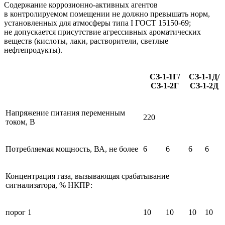
Содержание коррозионно-активных агентов
в контролируемом помещении не должно превышать норм,
установленных для атмосферы типа I ГОСТ 15150-69;
не допускается присутствие агрессивных ароматических
веществ (кислоты, лаки, растворители, светлые
нефтепродукты).
СЗ-1-1Г/
СЗ-1-1Д/
СЗ-1-2Г
СЗ-1-2Д
Напряжение питания переменным
220
током, В
Потребляемая мощность, ВА, не более
6
6
6
6
Концентрация газа, вызывающая срабатывание
сигнализатора, % НКПР:
порог 1
10
10
10
10