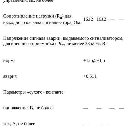
управления, мс, не более
Сопротивление нагрузки (R
) для
н
16±2
16±2
—
—
выходного каскада сигнализатора, Ом
Напряжение сигнала аварии, выдаваемого сигнализатором,
для внешнего приемника с
R
не менее 33 кОм, В:
вх
норма
+125,5±1,5
авария
+0,5±1
Параметры «сухого» контакта:
напряжение, В, не более
—
—
—
—
ток, А, не более
—
—
—
—