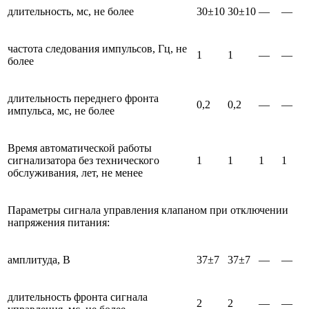
длительность, мс, не более
30±10
30±10
—
—
частота следования импульсов, Гц, не
1
1
—
—
более
длительность переднего фронта
0,2
0,2
—
—
импульса, мс, не более
Время автоматической работы
сигнализатора без технического
1
1
1
1
обслуживания, лет, не менее
Параметры сигнала управления клапаном при отключении
напряжения питания:
амплитуда, В
37±7
37±7
—
—
длительность фронта сигнала
2
2
—
—