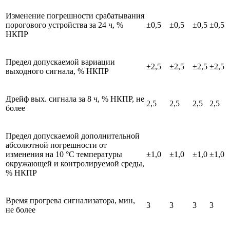
Изменение погрешности срабатывания
порогового устройства за 24 ч, %
±0,5
±0,5
±0,5
±0,5
НКПР
Предел допускаемой вариации
±2,5
±2,5
±2,5
±2,5
выходного сигнала, % НКПР
Дрейф вых. сигнала за 8 ч, % НКПР, не
2,5
2,5
2,5
2,5
более
Предел допускаемой дополнительной
абсолютной погрешности от
изменения на 10 °С температуры
±1,0
±1,0
±1,0
±1,0
окружающей и контролируемой среды,
% НКПР
Время прогрева сигнализатора, мин,
3
3
3
3
не более