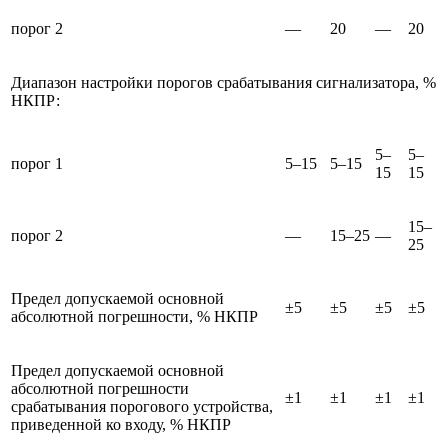
порог 2
—
20
—
20
Диапазон настройки порогов срабатывания сигнализатора, %
НКПР:
5–
5–
порог 1
5–15
5–15
15
15
15–
порог 2
—
15–25
—
25
Предел допускаемой основной
±5
±5
±5
±5
абсолютной погрешности, % НКПР
Предел допускаемой основной
абсолютной погрешности
±1
±1
±1
±1
срабатывания порогового устройства,
приведенной ко входу, % НКПР