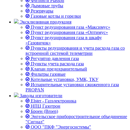
Фитинги Plasson
Дымовые трубы
Резервуары
Газовые котлы и горелки
Эксклюзивная продукция
Пункт редуцирования газа «Максимус»
Пункт редуцирования газа «Оптимус»
Пункт редуцирования газа в шкафу
«Газовичок»
Пункты редуцирования и учета расхода газа со
встроенной системой телеметрии
Регулятор давления газа
Пункты учета расхода газа
Клапан предохранительный
Фильтры газовые
Котельные установки, УМК, ТКУ
Испарительные установки сжиженного газа
PROPAN
Заводы изготовители
Elster - Газэлектроника
НПЦ Газотрон
Броен (Broen)
Энгельсское приборостроительное объединение
"Сигнал"
ООО "ПКФ "Энергосистемы"