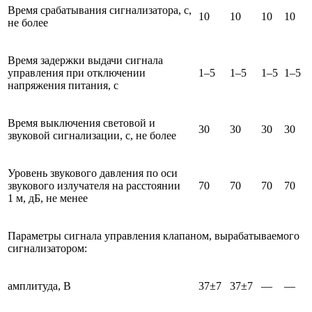
Время срабатывания сигнализатора, с,
10
10
10
10
не более
Время задержки выдачи сигнала
управления при отключении
1–5
1–5
1–5
1–5
напряжения питания, с
Время выключения световой и
30
30
30
30
звуковой сигнализации, с, не более
Уровень звукового давления по оси
звукового излучателя на расстоянии
70
70
70
70
1 м, дБ, не менее
Параметры сигнала управления клапаном, вырабатываемого
сигнализатором:
амплитуда, В
37±7
37±7
—
—