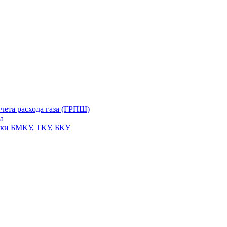
чета расхода газа (ГРПШ)
а
вки БМКУ, ТКУ, БКУ