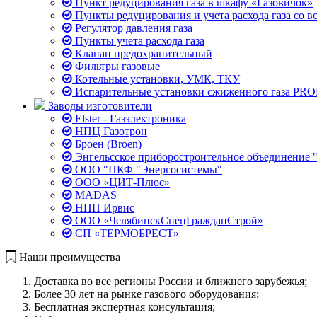
Пункт редуцирования газа в шкафу «Газовичок»
Пункты редуцирования и учета расхода газа со в
Регулятор давления газа
Пункты учета расхода газа
Клапан предохранительный
Фильтры газовые
Котельные установки, УМК, ТКУ
Испарительные установки сжиженного газа PR
Заводы изготовители
Elster - Газэлектроника
НПЦ Газотрон
Броен (Broen)
Энгельсское приборостроительное объединение 
ООО "ПКФ "Энергосистемы"
ООО «ЦИТ-Плюс»
MADAS
НПП Ирвис
ООО «ЧелябинскСпецГражданСтрой»
СП «ТЕРМОБРЕСТ»
Наши преимущества
Доставка во все регионы России и ближнего зарубежья;
Более 30 лет на рынке газового оборудования;
Бесплатная экспертная консультация;