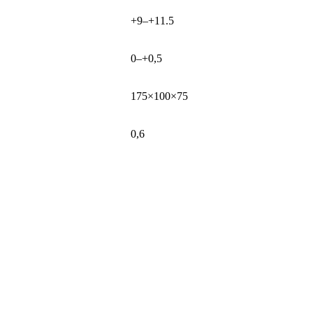
+9–+11.5
0–+0,5
175×100×75
0,6