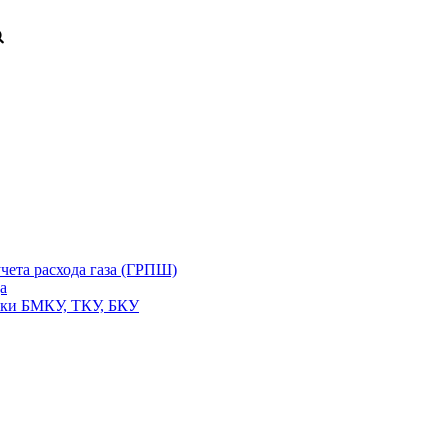
чета расхода газа (ГРПШ)
а
вки БМКУ, ТКУ, БКУ