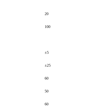
20
100
±5
±25
60
50
60