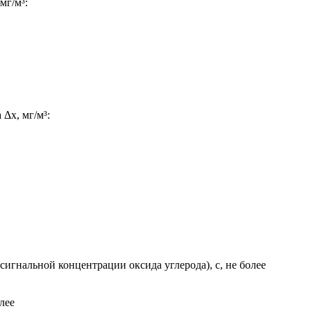
мг/м³:
Δх, мг/м³:
сигнальной концентрации оксида углерода), с, не более
лее