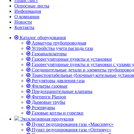
Прайс-лист
Опросные листы
Информация
О компании
Новости
Контакты
Каталог оборудования
Арматура трубопроводная
Устройства учета расхода газа
Газоанализаторы
Газорегуляторные пункты и установки
Газорегуляторные пункты и установки с узлами у
Соединительные детали и элементы трубопровод
Транспортабельные (блочные) котельные устано
Регуляторы давления газа
Фильтры газовые
Предохранительные клапаны
Фитинги Plasson
Дымовые трубы
Резервуары
Газовые котлы и горелки
Эксклюзивная продукция
Пункт редуцирования газа «Максимус»
Пункт редуцирования газа «Оптимус»