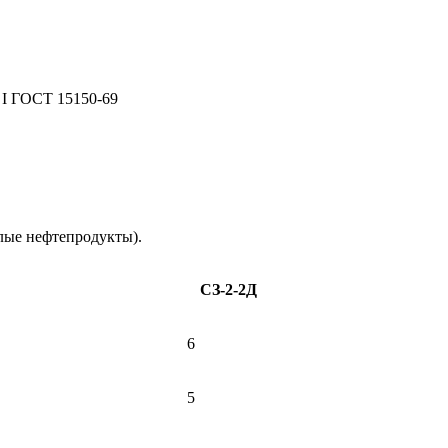
 I ГОСТ 15150-69
лые нефтепродукты).
СЗ-2-2Д
6
5