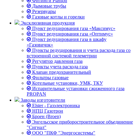
Фитинги Plasson
Дымовые трубы
Резервуары
Газовые котлы и горелки
Эксклюзивная продукция
Пункт редуцирования газа «Максимус»
Пункт редуцирования газа «Оптимус»
Пункт редуцирования газа в шкафу
«Газовичок»
Пункты редуцирования и учета расхода газа со
встроенной системой телеметрии
Регулятор давления газа
Пункты учета расхода газа
Клапан предохранительный
Фильтры газовые
Котельные установки, УМК, ТКУ
Испарительные установки сжиженного газа
PROPAN
Заводы изготовители
Elster - Газэлектроника
НПЦ Газотрон
Броен (Broen)
Энгельсское приборостроительное объединение
"Сигнал"
ООО "ПКФ "Энергосистемы"