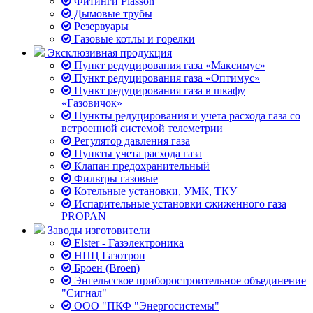
Фитинги Plasson
Дымовые трубы
Резервуары
Газовые котлы и горелки
Эксклюзивная продукция
Пункт редуцирования газа «Максимус»
Пункт редуцирования газа «Оптимус»
Пункт редуцирования газа в шкафу
«Газовичок»
Пункты редуцирования и учета расхода газа со
встроенной системой телеметрии
Регулятор давления газа
Пункты учета расхода газа
Клапан предохранительный
Фильтры газовые
Котельные установки, УМК, ТКУ
Испарительные установки сжиженного газа
PROPAN
Заводы изготовители
Elster - Газэлектроника
НПЦ Газотрон
Броен (Broen)
Энгельсское приборостроительное объединение
"Сигнал"
ООО "ПКФ "Энергосистемы"