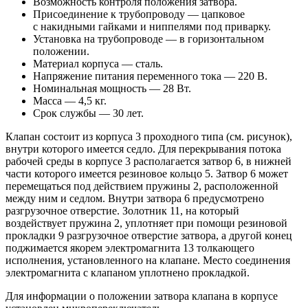
Возможность контроля положения затвора.
Присоединение к трубопроводу — цапковое
с накидными гайками и ниппелями под приварку.
Установка на трубопроводе — в горизонтальном
положении.
Материал корпуса — сталь.
Напряжение питания переменного тока — 220 В.
Номинальная мощность — 28 Вт.
Масса — 4,5 кг.
Срок службы — 30 лет.
Клапан состоит из корпуса 3 проходного типа (см. рисунок),
внутри которого имеется седло. Для перекрывания потока
рабочей среды в корпусе 3 располагается затвор 6, в нижней
части которого имеется резиновое кольцо 5. Затвор 6 может
перемещаться под действием пружины 2, расположенной
между ним и седлом. Внутри затвора 6 предусмотрено
разгрузочное отверстие. Золотник 11, на который
воздействует пружина 2, уплотняет при помощи резиновой
прокладки 9 разгрузочное отверстие затвора, а другой конец
поджимается якорем электромагнита 13 толкающего
исполнения, установленного на клапане. Место соединения
электромагнита с клапаном уплотнено прокладкой.
Для информации о положении затвора клапана в корпусе