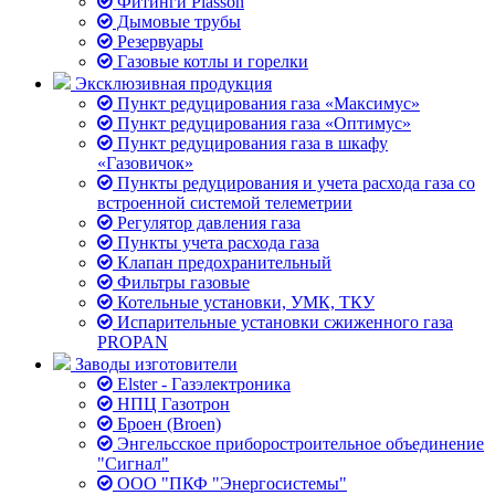
Фитинги Plasson
Дымовые трубы
Резервуары
Газовые котлы и горелки
Эксклюзивная продукция
Пункт редуцирования газа «Максимус»
Пункт редуцирования газа «Оптимус»
Пункт редуцирования газа в шкафу
«Газовичок»
Пункты редуцирования и учета расхода газа со
встроенной системой телеметрии
Регулятор давления газа
Пункты учета расхода газа
Клапан предохранительный
Фильтры газовые
Котельные установки, УМК, ТКУ
Испарительные установки сжиженного газа
PROPAN
Заводы изготовители
Elster - Газэлектроника
НПЦ Газотрон
Броен (Broen)
Энгельсское приборостроительное объединение
"Сигнал"
ООО "ПКФ "Энергосистемы"