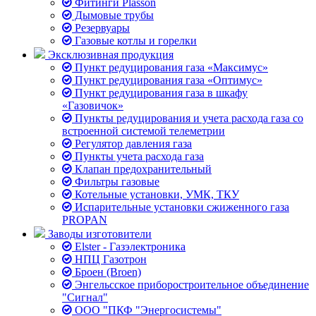
Фитинги Plasson
Дымовые трубы
Резервуары
Газовые котлы и горелки
Эксклюзивная продукция
Пункт редуцирования газа «Максимус»
Пункт редуцирования газа «Оптимус»
Пункт редуцирования газа в шкафу
«Газовичок»
Пункты редуцирования и учета расхода газа со
встроенной системой телеметрии
Регулятор давления газа
Пункты учета расхода газа
Клапан предохранительный
Фильтры газовые
Котельные установки, УМК, ТКУ
Испарительные установки сжиженного газа
PROPAN
Заводы изготовители
Elster - Газэлектроника
НПЦ Газотрон
Броен (Broen)
Энгельсское приборостроительное объединение
"Сигнал"
ООО "ПКФ "Энергосистемы"