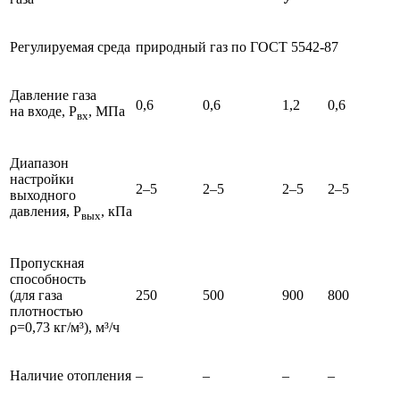
Регулируемая среда
природный газ по ГОСТ 5542-87
Давление газа
0,6
0,6
1,2
0,6
на входе, Р
, МПа
вх
Диапазон
настройки
2–5
2–5
2–5
2–5
выходного
давления, Р
, кПа
вых
Пропускная
способность
(для газа
250
500
900
800
плотностью
ρ=0,73 кг/м³), м³/ч
Наличие отопления
–
–
–
–