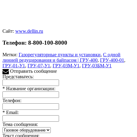
Сайт:
www.dellin.ru
Телефон: 8-800-100-8000
Метки:
Газорегуляторные пункты и установки
,
С одной
линией редуцирования и байпасом | ГРУ-400
,
ГРУ-400-01
,
ГРУ-01-У1
,
ГРУ-07-У1
,
ГРУ-03М-У1
,
ГРУ-03БМ-У1
Отправить сообщение
Представьтесь:
*
Название организации:
Телефон:
*
Email:
Тема сообщения:
Текст сообщения: