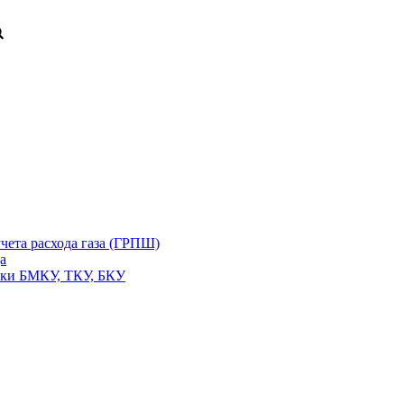
чета расхода газа (ГРПШ)
а
вки БМКУ, ТКУ, БКУ