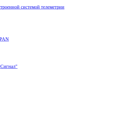
строенной системой телеметрии
OPAN
"Сигнал"