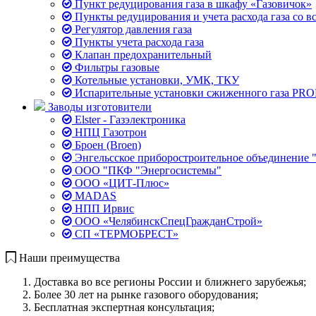
Пункт редуцирования газа в шкафу «Газовичок»
Пункты редуцирования и учета расхода газа со в
Регулятор давления газа
Пункты учета расхода газа
Клапан предохранительный
Фильтры газовые
Котельные установки, УМК, ТКУ
Испарительные установки сжиженного газа PR
Заводы изготовители
Elster - Газэлектроника
НПЦ Газотрон
Броен (Broen)
Энгельсское приборостроительное объединение 
ООО "ПКФ "Энергосистемы"
ООО «ЦИТ-Плюс»
MADAS
НПП Ирвис
ООО «ЧелябинскСпецГражданСтрой»
СП «ТЕРМОБРЕСТ»
Наши преимущества
Доставка во все регионы России и ближнего зарубежья;
Более 30 лет на рынке газового оборудования;
Бесплатная экспертная консультация;