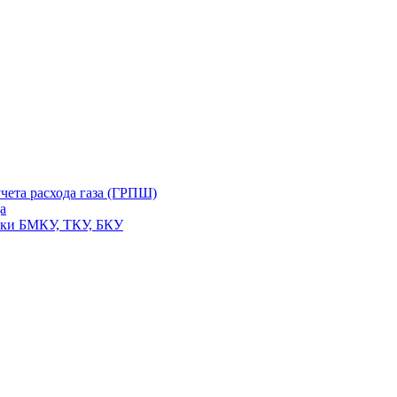
чета расхода газа (ГРПШ)
а
вки БМКУ, ТКУ, БКУ