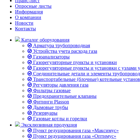
Прайс-лист
Опросные листы
Информация
О компании
Новости
Контакты
Каталог оборудования
Арматура трубопроводная
Устройства учета расхода газа
Газоанализаторы
Газорегуляторные пункты и установки
Газорегуляторные пункты и установки с узлами у
Соединительные детали и элементы трубопровод
Транспортабельные (блочные) котельные устано
Регуляторы давления газа
Фильтры газовые
Предохранительные клапаны
Фитинги Plasson
Дымовые трубы
Резервуары
Газовые котлы и горелки
Эксклюзивная продукция
Пункт редуцирования газа «Максимус»
Пункт редуцирования газа «Оптимус»