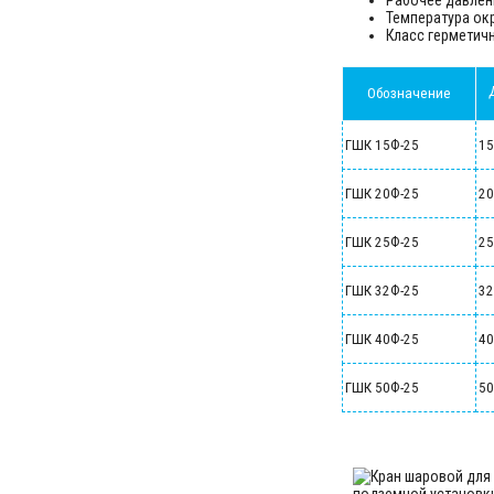
Рабочее давлени
Температура окр
Класс герметичн
Обозначение
ГШК 15Ф-25
1
ГШК 20Ф-25
2
ГШК 25Ф-25
2
ГШК 32Ф-25
3
ГШК 40Ф-25
4
ГШК 50Ф-25
5