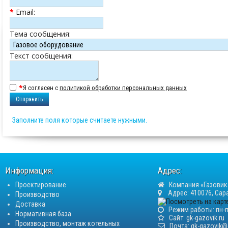
*
Email:
Тема сообщения:
Текст сообщения:
*
Я согласен с
политикой обработки персональных данных
Отправить
Заполните поля которые считаете нужными.
Информация:
Адрес:
Проектирование
Компания «Газовик
Адрес: 410076, Сара
Производство
Доставка
Режим работы: пн-пт
Нормативная база
Сайт:
gk-gazovik.ru
Производство, монтаж котельных
Почта:
gk-gazovik@