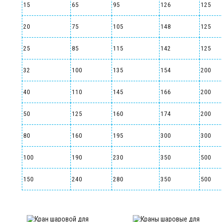
15
65
95
126
125
20
75
105
148
125
25
85
115
142
125
32
100
135
154
200
40
110
145
166
200
50
125
160
174
200
80
160
195
300
300
100
190
230
350
500
150
240
280
350
500