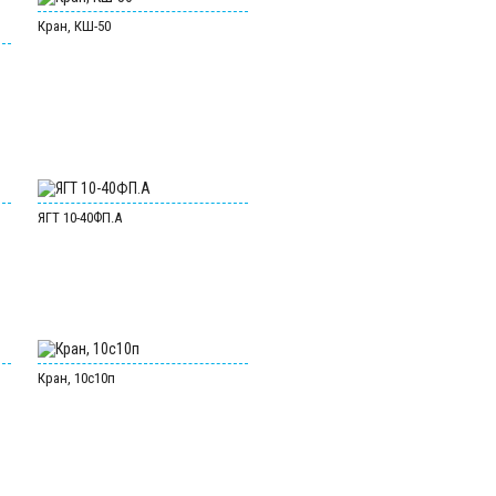
Кран, КШ-50
и
ЯГТ 10-40ФП.А
Кран, 10с10п