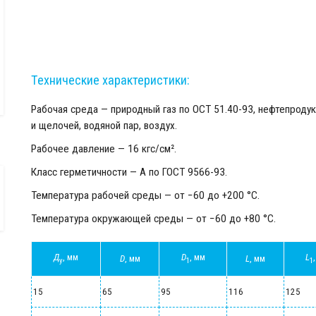
Технические характеристики:
Рабочая среда — природный газ по ОСТ 51.40-93, нефтепроду
и щелочей, водяной пар, воздух.
Рабочее давление — 16 кгс/см².
Класс герметичности — А по ГОСТ 9566-93.
Температура рабочей среды — от −60 до +200 °С.
Температура окружающей среды — от −60 до +80 °С.
Д
, мм
D
, мм
L
D
, мм
L
, мм
у
1
1
15
65
95
116
125