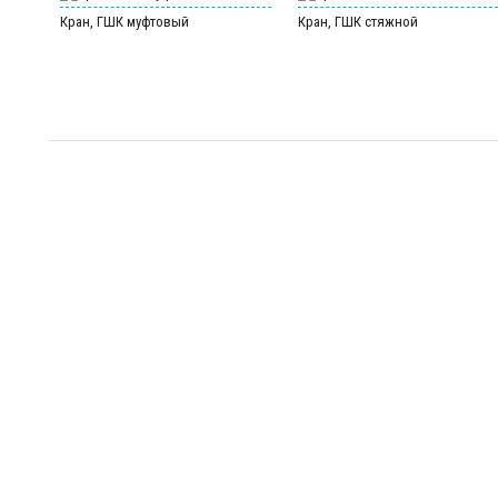
Кран, ГШК муфтовый
Кран, ГШК стяжной