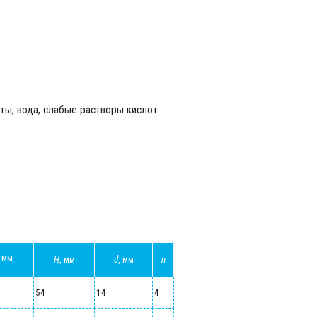
кты, вода, слабые растворы кислот
, мм
H
, мм
d
, мм
n
54
14
4