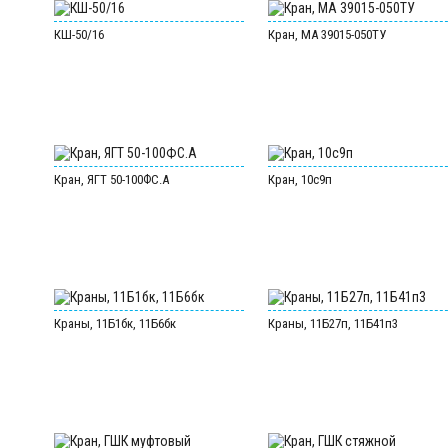
КШ-50/16
Кран, МА 39015-050ТУ
Кран, ЯГТ 50-100ФС.А
Кран, 10с9п
Краны, 11Б1бк, 11Б6бк
Краны, 11Б27п, 11Б41п3